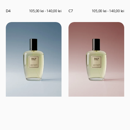
D4
C7
Preț
105,00 lei - 140,00 lei
Preț
105,00 lei - 140,00 lei
obișnuit
obișnuit
Y5
J8