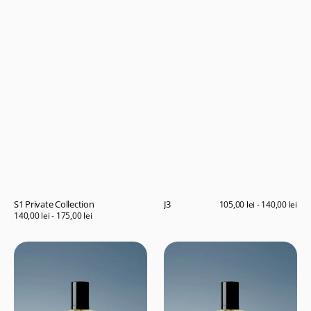
S1 Private Collection
J3
Preț
105,00 lei - 140,00 lei
obișnuit
Preț
140,00 lei - 175,00 lei
obișnuit
G4
C20