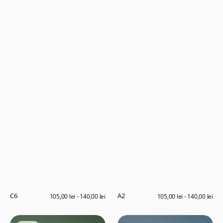
C6
A2
Preț
105,00 lei - 140,00 lei
Preț
105,00 lei - 140,00 lei
obișnuit
obișnuit
A9
A24