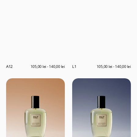
A12
L1
Preț
105,00 lei - 140,00 lei
Preț
105,00 lei - 140,00 lei
obișnuit
obișnuit
D4
C7