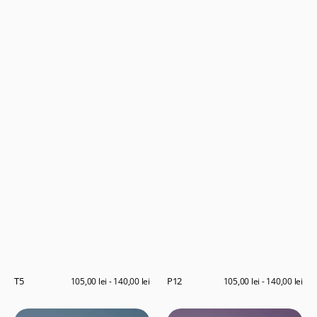
T5
P12
Preț
105,00 lei - 140,00 lei
Preț
105,00 lei - 140,00 lei
obișnuit
obișnuit
A12
L1