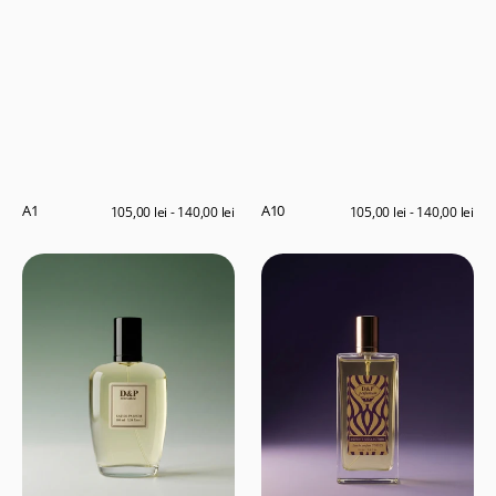
A1
A10
Preț
105,00 lei - 140,00 lei
Preț
105,00 lei - 140,00 lei
obișnuit
obișnuit
L13
M5
Private
Collection