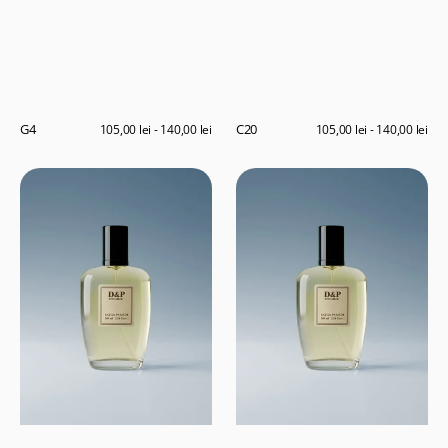
G4
C20
Preț
105,00 lei - 140,00 lei
Preț
105,00 lei - 140,00 lei
obișnuit
obișnuit
T5
P12