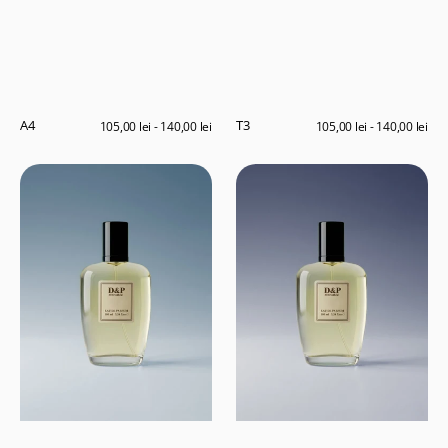
A4
T3
Preț
105,00 lei - 140,00 lei
Preț
105,00 lei - 140,00 lei
obișnuit
obișnuit
C6
A2